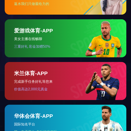
麻花螺纹道钉4
开口销
«
1
2
...
5
6
7
8
9
10
11
...
19
20
»