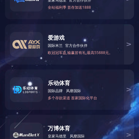
管片螺栓1
螺帽