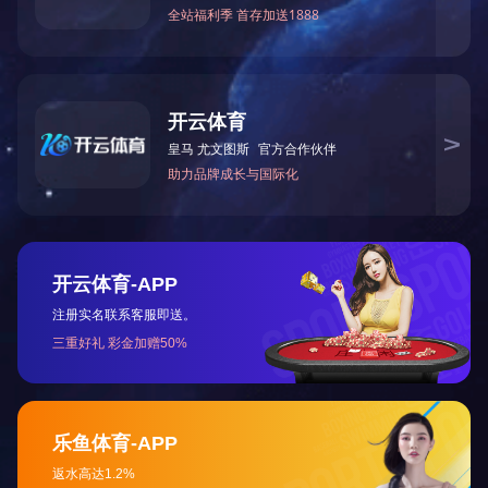
ACME机加工精密螺纹螺栓
偏心螺栓1
汽车挡泥板座
机械配件机架